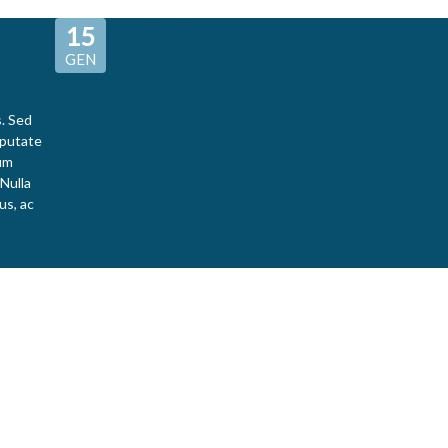
15
GEN
s. Sed
lputate
tum
Nulla
us, ac