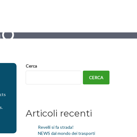
Home
Azienda
Servizi
Contattaci
GO
Cerca
CERCA
cts
s.
Articoli recenti
Revelli si fa strada!
NEWS dal mondo dei trasporti