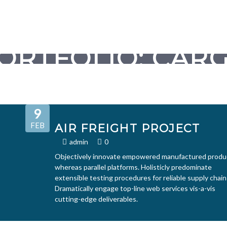
ORTFOLIO:
CAR
9
FEB
AIR FREIGHT PROJECT
admin
0
Objectively innovate empowered manufactured produ
whereas parallel platforms. Holisticly predominate
extensible testing procedures for reliable supply chain
Dramatically engage top-line web services vis-a-vis
cutting-edge deliverables.